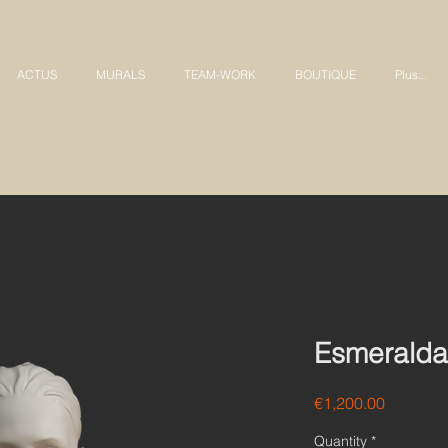
ACTUS
MURALS
TEAM-WORK
BOUTIQUE
Plus...
Esmeralda
Price
€1,200.00
Quantity
*