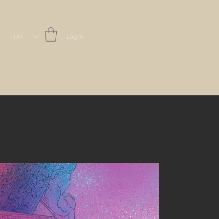
Log In
EUR (€)