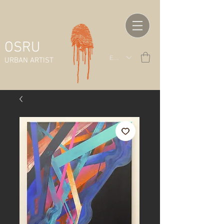
OSRU
EUR (€)
URBAN ARTIST