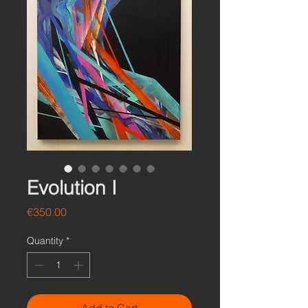
Evolution I
Price
€350.00
Quantity
*