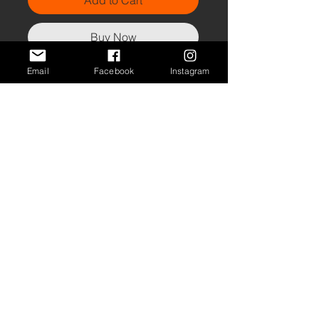
Add to Cart
Buy Now
Email
Facebook
Instagram
Toile de la série
Transmutations
peut être affichée en
diptyque avec Evolution II
spray acrylique sur toile
50x100, 2017
PRIVACY
CONDITIONS
SHIPPING
/
/