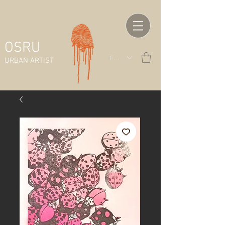
OSRU
EUR (€)
URBAN ARTIST