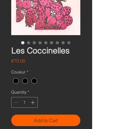
Les Coccinelles
Price
€70.00
Couleur
*
Quantity
*
Add to Cart