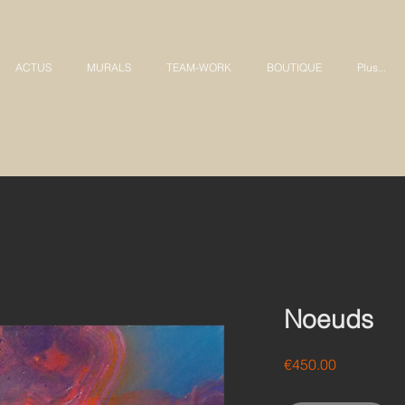
ACTUS
MURALS
TEAM-WORK
BOUTIQUE
Plus...
Noeuds
Price
€450.00